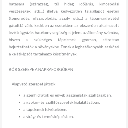
hatására (szárazság, túl hideg időjárás, kimosódási
veszteségek, stb…) illetve, kedvezőtlen talajállapot esetén
(tömörödés, eliszapolódás, aszály, stb…) a tápanyagfelvétel
gátolttá válik. Ezekben az esetekben az okszerűen alkalmazott
levéltrágyázás hatékony segítséget jelent az állomány számára,
hiszen a szükséges tápelemek gyorsan, célzottan
bejuttathatók a növényekbe. Ennek a leghatékonyabb eszközei
a kelátképzőt tartalmazó készítmények.
BÓR SZEREPE A NAPRAFORGÓBAN
Alapvető szerepet játszik
a szénhidrátok és egyéb asszimiláták szállításában.
a gyökér- és szállítószövetek kialakításában.
a tápelemek felvételében.
a virág- és termésképzésben.