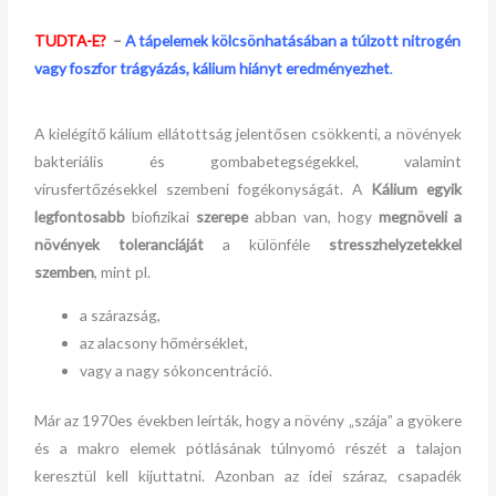
TUDTA-E?
–
A tápelemek kölcsönhatásában a túlzott nitrogén
vagy foszfor trágyázás, kálium hiányt eredményezhet
.
A kielégítő kálium ellátottság jelentősen csökkenti, a növények
bakteriális és gombabetegségekkel, valamint
vírusfertőzésekkel szembeni fogékonyságát. A
Kálium egyik
legfontosabb
biofizikai
szerepe
abban van, hogy
megnöveli a
növények toleranciáját
a különféle
stresszhelyzetekkel
szemben
, mint pl.
a szárazság,
az alacsony hőmérséklet,
vagy a nagy sókoncentráció.
Már az 1970es években leírták, hogy a növény „szája” a gyökere
és a makro elemek pótlásának túlnyomó részét a talajon
keresztül kell kijuttatni. Azonban az idei száraz, csapadék