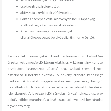
Javítja a növények vízgazdálkodását:
csökkenti a párologtatást,
aktivizálja a gyökerek vízfelvételét.
Fontos szerepet vállal a növényen belüli tápanyag
szállításban, a termés kialakulásában.
A termés minőségét és a növények
ellenállóképességét befolyásolja. (immun erősítő).
Termesztett növényeink közül különösen a kétszikűek
érzékenyek a megfelelő
kálium
ellátásra. A káliumhiány tünetei
kezdetben úgynevezett „látens”, azaz szabad szemmel nem
észlelhető tüneteket okoznak. A növény ellenálló képessége
csökken. A tünetek megjelenésekor már igen nagy hiányról
beszélhetünk. A hiánytünetek először az idősebb leveleken
jelentkeznek. A levélszél felől sárgulás, érközi nekrózis (az erek
sokáig zöldek maradnak), a levél csúcstól levél szél beszáradás
figyelhető meg.