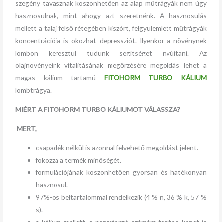
szegény tavasznak köszönhetően az alap műtrágyák nem úgy
hasznosulnak, mint ahogy azt szeretnénk. A hasznosulás
mellett a talaj felső rétegében kiszórt, felgyülemlett műtrágyák
koncentrációja is okozhat depressziót. Ilyenkor a növénynek
lombon keresztül tudunk segítséget nyújtani. Az
olajnövényeink vitalitásának megőrzésére megoldás lehet a
magas kálium tartamú
FITOHORM TURBO KÁLIUM
lombtrágya.
MIÉRT A FITOHORM TURBO KÁLIUMOT VÁLASSZA?
MERT,
csapadék nélkül is azonnal felvehető megoldást jelent.
fokozza a termék minőségét.
formulációjának köszönhetően gyorsan és hatékonyan
hasznosul.
97%-os beltartalommal rendelkezik (4 % n, 36 % k, 57 %
s).
a kálium mellett, a napraforgó számára fontos kenet is