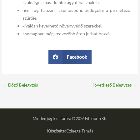
szükséges mást lombtrágyát használnia.
nem fog habzani, csomósodni, bedugulni a permetező
szűrője.
kiválóan keverhető növényvédő szerekkel.
csomagban még kedvezőbb áron juthat hozzá.
Facebook
←
Előző Bejegyzés
Következő Bejegyzés
→
Minden jog fenntartva © 2026 Fitohorm Kft.
Készítette:
Czinege Tamás