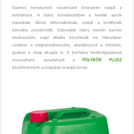
Számos termesztett növényünk intenzíven reagál a
bórhiányra. A hiány következtében a levelek aprók
maradnak, idővel deformálódnak, szélük a levélfonák
irányába pöndörödik. Súlyosabb hiány esetén barnás
elszíneződés, majd elhalás következik be. Hiányában
csökken a megtermékenyülés, akadályozott a kötődés,
gyakori a virág elrugás is. A bórhiány levéltrágyázással
orvosolható. Javaslatunk a
POLYBÓR PLUSZ
készítményünk, a megújuló energia forrás.