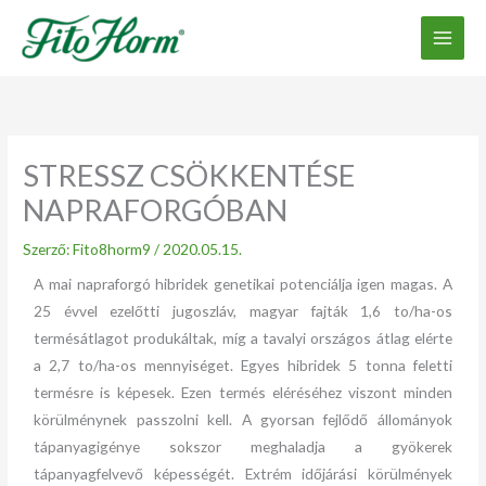
Ugrás
a
tartalomhoz
STRESSZ CSÖKKENTÉSE
NAPRAFORGÓBAN
Szerző:
Fito8horm9
/
2020.05.15.
A mai napraforgó hibridek genetikai potenciálja igen magas. A
25 évvel ezelőtti jugoszláv, magyar fajták 1,6 to/ha-os
termésátlagot produkáltak, míg a tavalyi országos átlag elérte
a 2,7 to/ha-os mennyiséget. Egyes hibridek 5 tonna feletti
termésre is képesek. Ezen termés eléréséhez viszont minden
körülménynek passzolni kell. A gyorsan fejlődő állományok
tápanyagigénye sokszor meghaladja a gyökerek
tápanyagfelvevő képességét. Extrém időjárási körülmények