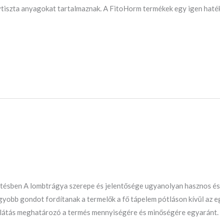
iszta anyagokat tartalmaznak. A FitoHorm termékek egy igen hatéko
ésben A lombtrágya szerepe és jelentősége ugyanolyan hasznos és f
yobb gondot fordítanak a termelők a fő tápelem pótláson kívül az e
ellátás meghatározó a termés mennyiségére és minőségére egyaránt.