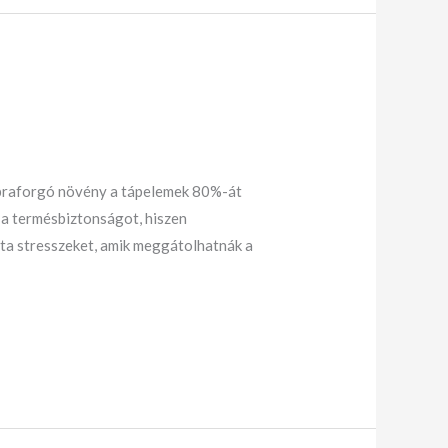
apraforgó növény a tápelemek 80%-át
 a termésbiztonságot, hiszen
ozta stresszeket, amik meggátolhatnák a