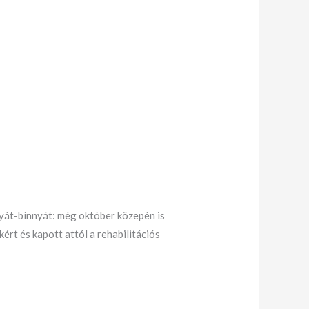
nyát-bínnyát: még október közepén is
rt és kapott attól a rehabilitációs