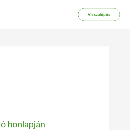
Visszalépés
ló honlapján