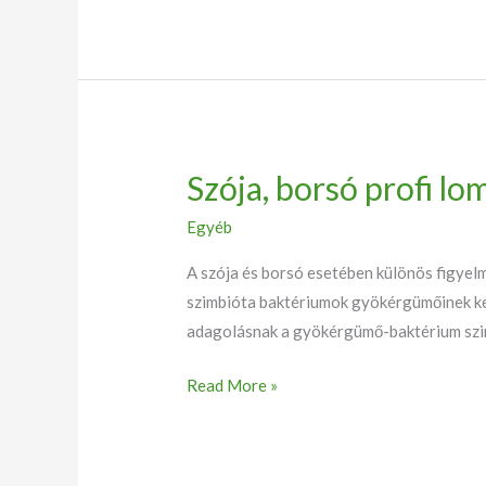
Szója, borsó profi lo
Szója,
borsó
Egyéb
profi
lombtrágyázási
A szója és borsó esetében különös figyelme
technológiai
szimbióta baktériumok gyökérgümőinek kép
javaslat
adagolásnak a gyökérgümő-baktérium szi
Read More »