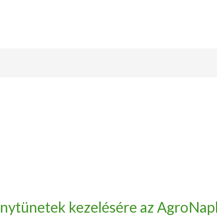
ánytünetek kezelésére az AgroNap