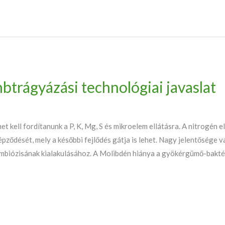
mbtrágyázási technológiai javaslat
t kell fordítanunk a P, K, Mg, S és mikroelem ellátásra. A nitrogén el
ződését, mely a későbbi fejlődés gátja is lehet. Nagy jelentősége 
mbiózisának kialakulásához. A Molibdén hiánya a gyökérgümő-bakt