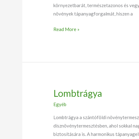
környezetbarát, természetazonos és vegyt
növények tápanyagforgalmát, hiszen a
Read More »
Lombtrágya
Lombtrágya
Egyéb
Lombtrágya a szántóföldi növénytermeszt
dísznövénytermesztésben, ahol sokkal nag
biztosítására is. A harmonikus tápanyag