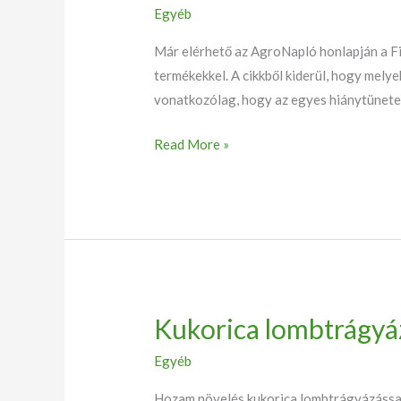
Egyéb
hiánytünetek
kezelésére
Már elérhető az AgroNapló honlapján a Fit
az
termékekkel. A cikkből kiderül, hogy melye
AgroNapló
vonatkozólag, hogy az egyes hiánytünete
honlapján
Read More »
Kukorica lombtrágyá
Kukorica
lombtrágyázási
Egyéb
termékek
Hozam növelés kukorica lombtrágyázással