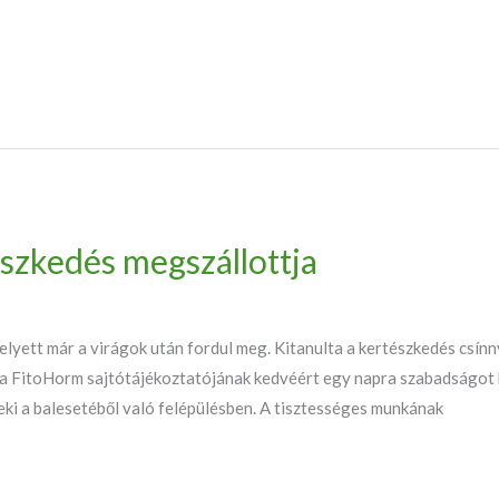
észkedés megszállottja
helyett már a virágok után fordul meg. Kitanulta a kertészkedés csín
 a FitoHorm sajtótájékoztatójának kedvéért egy napra szabadságot ké
neki a balesetéből való felépülésben. A tisztességes munkának