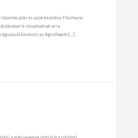
 tünetek jelei és azok kezelése FitoHorm
jánlásokat is olvashatnak arra
rágyázsái kisokost az AgroNapló […]
telű a mikroelemek pótlására történő