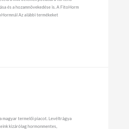
álása és a hozamnövekedése is. A FitoHorm
toHormnál Az alábbi termékeket
 a magyar termelői piacot. Levéltrágya
keink kizárólag hormonmentes,