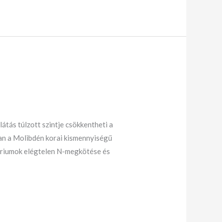
látás túlzott szintje csökkentheti a
van a Molibdén korai kismennyiségű
ériumok elégtelen N-megkötése és