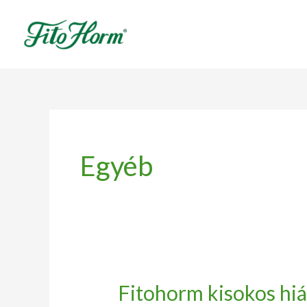
Ugrás
a
tartalomhoz
Egyéb
Fitohorm kisokos hi
Fitohorm
kisokos