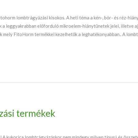
ohorm lombtrágyázási kisokos. A heti téma a kén-, bór- és réz-hiány
k a leggyakrabban előforduló mikroelem-hiánytünetek jelei, illetve a
k mely FitoHorm termékkel kezelhetők a leghatékonyabban.. A lombt
zási termékek
 A kukorica lombtrágyázáskor nem mindegy milyen típusú és összeté