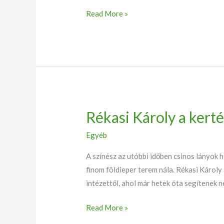
Read More »
Rékasi Károly a kert
Rékasi
Károly
Egyéb
a
kertészkedés
A színész az utóbbi időben csinos lányok 
megszállottja
finom földieper terem nála. Rékasi Károly
intézettől, ahol már hetek óta segítenek 
Read More »