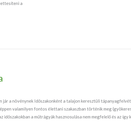
ettesíteni a
a
jár a növénynek Időszakonként a talajon keresztüli tápanyagfelvét
éppen valamilyen fontos élettani szakaszban történik meg (gyökeres
 időszakokban a műtrágyák hasznosulása nem megfelelő és az így kia