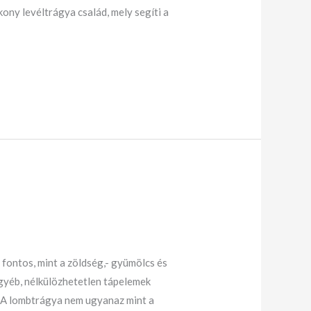
ny levéltrágya család, mely segíti a
ontos, mint a zöldség,- gyümölcs és
gyéb, nélkülözhetetlen tápelemek
 A lombtrágya nem ugyanaz mint a