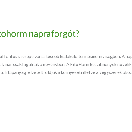
itohorm napraforgót?
l fontos szerepe van a később kialakuló termésmennyiségben. A n
azok már csak hígulnak a növényben. A FitoHorm készítmények növelik
ztüli tápanyagfelvételt, oldjuk a környezeti illetve a vegyszerek ok