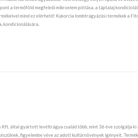
ont a termőföld megfelelő mikroelem pótlása, a táptalaj kondíciol
rmékeivel mind ez elérhető! Kukorcia lombtrágyázási termékek a Fi
, kondicionálására,
t. által gyártott levéltrágya család több, mint 36 éve szolgálja ki
készülnek, figyelembe véve az adott kultúrnövények igényeit. Termé