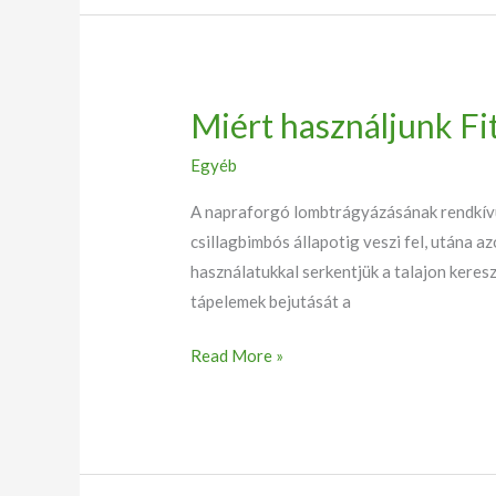
Miért használjunk F
Miért
használjunk
Egyéb
Fitohorm
napraforgót?
A napraforgó lombtrágyázásának rendkívü
csillagbimbós állapotig veszi fel, utána 
használatukkal serkentjük a talajon keres
tápelemek bejutását a
Read More »