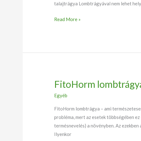
talajtrágya Lombtrágyával nem lehet hely
Read More »
FitoHorm lombtrágy
FitoHorm
lombtrágya
Egyéb
FitoHorm lombtrágya – ami természetesen 
probléma, mert az esetek többségében ez 
termésnevelés) a növényben. Az ezekben az
Ilyenkor