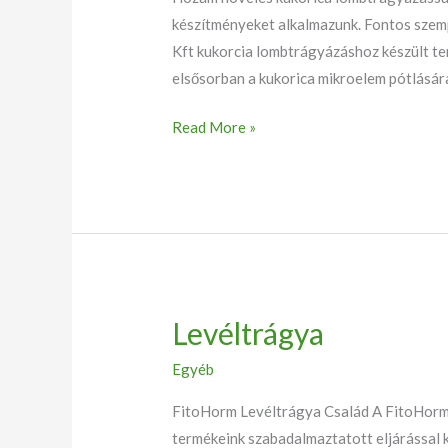
készítményeket alkalmazunk. Fontos szemp
Kft kukorcia lombtrágyázáshoz készült te
elsősorban a kukorica mikroelem pótlására
Read More »
Levéltrágya
Levéltrágya
Egyéb
FitoHorm Levéltrágya Család A FitoHorm Kf
termékeink szabadalmaztatott eljárással 